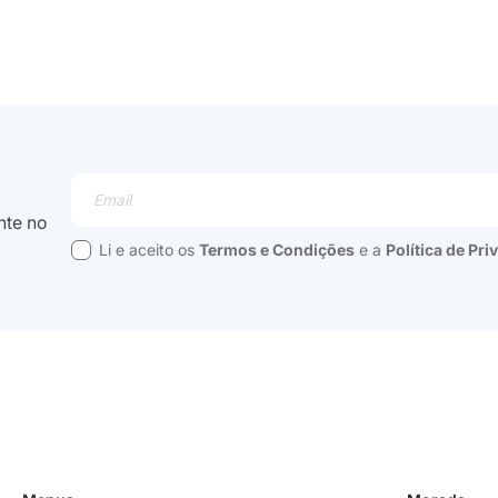
Email
nte no
Li e aceito os
Termos e Condições
e a
Política de Pr